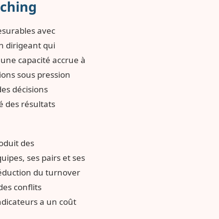
aching
esurables avec
n dirigeant qui
 une capacité accrue à
ions sous pression
des décisions
é des résultats
oduit des
uipes, ses pairs et ses
réduction du turnover
es conflits
ndicateurs a un coût