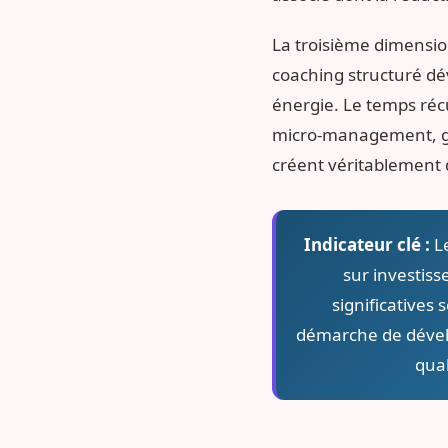
La troisième dimension
coaching structuré dév
énergie. Le temps réc
micro-management, gest
créent véritablement d
Indicateur clé :
Le
sur investiss
significatives
démarche de dévelo
qual