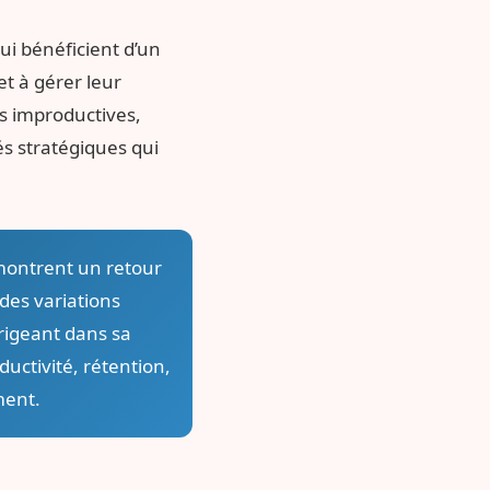
ui bénéficient d’un
et à gérer leur
ns improductives,
és stratégiques qui
montrent un retour
des variations
irigeant dans sa
uctivité, rétention,
ment.