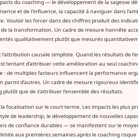
impacts du coaching — le développement de la sagesse déc
résence et de l’influence, la capacité à naviguer dans l’am
te. Vouloir les forcer dans des chiffres produit des indicate
ité de la transformation. Un cadre de mesure honnête acc
entés qualitativement plutôt que mesurés quantitative
l’attribution causale simpliste. Quand les résultats de l’
st tentant d’attribuer cette amélioration au seul coaching
 : de multiples facteurs influencent la performance orga
n parmi d’autres. Un cadre de mesure rigoureux identifie
 plutôt que de s’attribuer l’ensemble des résultats.
 la focalisation sur le court terme. Les impacts les plus
tyle de leadership, le développement de nouvelles capaci
ions de confiance durables — se manifestent sur le moyen
 limite aux premières semaines après le coaching risque