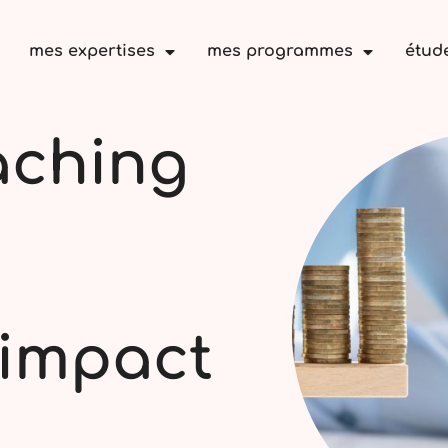
mes expertises
mes programmes
étud
aching
’impact
a