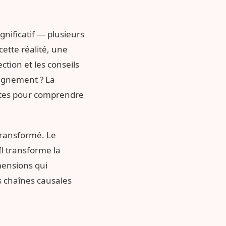
nificatif — plusieurs
ette réalité, une
tion et les conseils
pagnement ? La
istes pour comprendre
transformé. Le
l transforme la
mensions qui
s chaînes causales