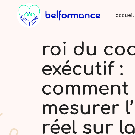
accueil
roi du co
exécutif :
comment
mesurer l
réel sur l