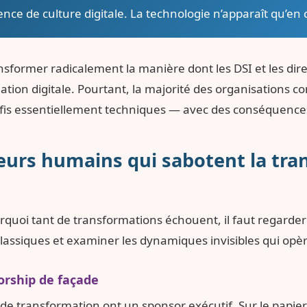
ence de culture digitale. La technologie n’apparaît qu’en
nsformer radicalement la manière dont les DSI et les dir
tion digitale. Pourtant, la majorité des organisations co
is essentiellement techniques — avec des conséquences
teurs humains qui sabotent la tr
uoi tant de transformations échouent, il faut regarder
classiques et examiner les dynamiques invisibles qui opè
sorship de façade
 de transformation ont un sponsor exécutif. Sur le papier.