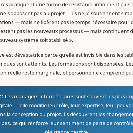
s pratiquent une forme de résistance infiniment plus diff
s ne s’opposent pas au projet — ils ne le soutiennent simp
ations — mais ne libèrent pas le temps nécessaire pour 
ntestent pas les nouveaux processus — mais continuent d’u
uveau système soit stabilisé ».
ve est dévastatrice parce qu’elle est invisible dans les t
hniques sont atteints. Les formations sont dispensées. L
tion réelle reste marginale, et personne ne comprend po
 :
Les managers intermédiaires sont souvent les plus imp
itale — elle modifie leur rôle, leur expertise, leur pouvoir
ns la conception du projet. Ils découvrent les change
ipes, ce qui renforce leur sentiment de perte de contrôle
résistance passive.