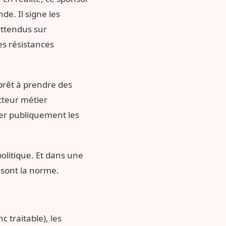
de. Il signe les
attendus sur
es résistances
 prêt à prendre des
ecteur métier
mer publiquement les
olitique. Et dans une
 sont la norme.
c traitable), les