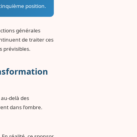
 cinquième position.
ections générales
ntinuent de traiter ces
 prévisibles.
ansformation
 au-delà des
rent dans l’ombre.
 En réalité, ce sponsor