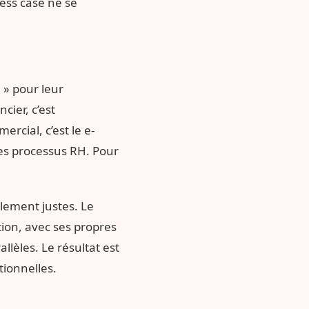
ness case ne se
 » pour leur
cier, c’est
rcial, c’est le e-
 des processus RH. Pour
llement justes. Le
tion, avec ses propres
allèles. Le résultat est
tionnelles.