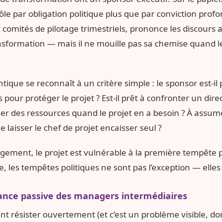
ôle par obligation politique plus que par conviction profon
 comités de pilotage trimestriels, prononce les discours 
ansformation — mais il ne mouille pas sa chemise quand l
ique se reconnaît à un critère simple : le sponsor est-il
 pour protéger le projet ? Est-il prêt à confronter un dir
ouer des ressources quand le projet en a besoin ? À assu
de laisser le chef de projet encaisser seul ?
gement, le projet est vulnérable à la première tempête p
e, les tempêtes politiques ne sont pas l’exception — elles
stance passive des managers intermédiaires
nt résister ouvertement (et c’est un problème visible, don