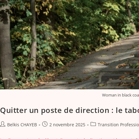
Woman in black coat 
Quitter un poste de direction : le tab
Belkis CHAYEB
2 novembre 2025
Transition Professi