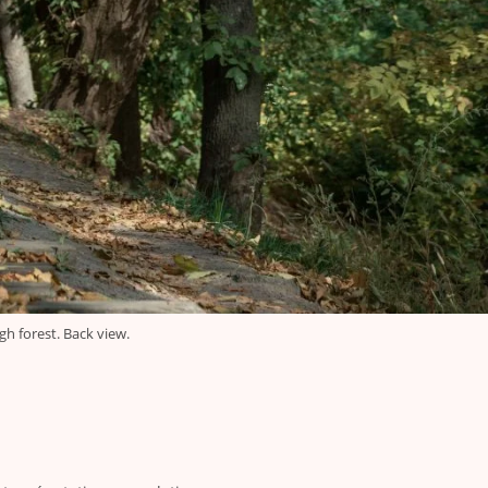
gh forest. Back view.
e