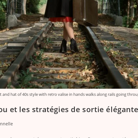
and hat of 40s style with retro valise in hands walks along rails going throu
ou et les stratégies de sortie élégant
onnelle